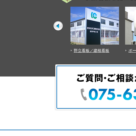
ン
野立看板／建植看板
ポールサイン
屋