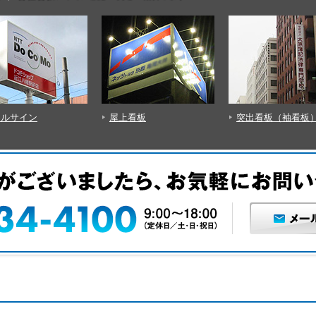
上看板
突出看板（袖看板）
懸垂幕・横断幕