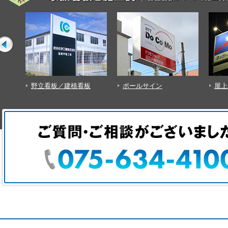
野立看板／建植看板
ポールサイン
屋上